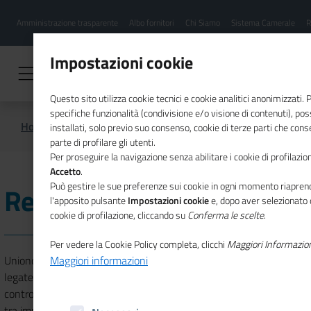
Menu
Salta
Amministrazione trasparente
Albo fornitori
Chi Siamo
Sistema Camerale
R
al
hamburgher
contenuto
i
principale
Impostazioni cookie
Questo sito utilizza cookie tecnici e cookie analitici anonimizzati.
specifiche funzionalità (condivisione e/o visione di contenuti), p
Home
Regolazione del mercato
installati, solo previo suo consenso, cookie di terze parti che cons
parte di profilare gli utenti.
Per proseguire la navigazione senza abilitare i cookie di profilazion
Accetto
.
Può gestire le sue preferenze sui cookie in ogni momento riaprend
Regolazione del mercato
l'apposito pulsante
Impostazioni cookie
e, dopo aver selezionato 
cookie di profilazione, cliccando su
Conferma le scelte
.
Per vedere la Cookie Policy completa, clicchi
Maggiori Informazio
Unioncamere supporta le Camere di commercio nelle funzioni
Maggiori informazioni
legate all’esercizio delle procedure di risoluzione alternativa delle
controversie (Arbitrato e Conciliazione) che possono insorgere sia
tra imprese che tra imprese e consumatori. Accanto a queste