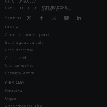
C.F.: 01484460587
P.Iva: 01000211001
Twitter
Facebook
Instagram
YouTube
LinkedIn
Seguici su:
Footer
UTILITÀ
Amministrazione trasparente
menù
Bandi di gara e contratti
colonna
Bandi di concorso
2
Albo fornitori
Unioncamere.Net
Rassegna Stampa
Footer
CHI SIAMO
Normativa
menù
Organi
colonna
Articolazione degli uffici