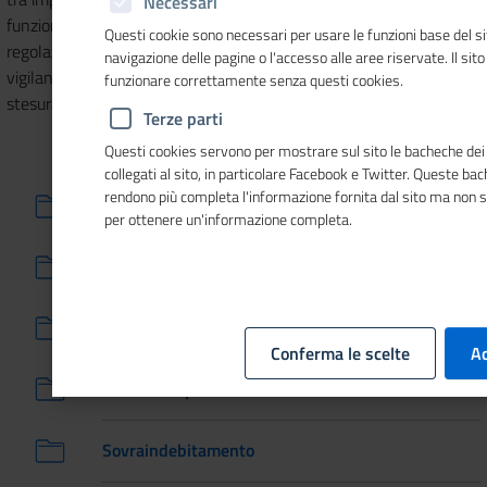
Necessari
funzioni, le Camere svolgono altri importanti compiti di
Questi cookie sono necessari per usare le funzioni base del si
regolazione del mercato e tutela dei consumatori che vanno dalla
navigazione delle pagine o l'accesso alle aree riservate. Il sit
vigilanza sulla sicurezza dei prodotti e strumenti di misura alla
funzionare correttamente senza questi cookies.
stesura di contratti-tipo privi di clausole inique per il consumatore.
Terze parti
Questi cookies servono per mostrare sul sito le bacheche dei 
collegati al sito, in particolare Facebook e Twitter. Queste ba
rendono più completa l'informazione fornita dal sito ma non 
Arbitrato e mediazione
per ottenere un'informazione completa.
Sicurezza prodotti
Metrologia legale
Conferma le scelte
Ac
Contratti tipo
Sovraindebitamento